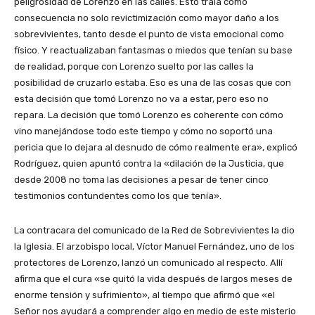
peligrosidad de Lorenzo en las calles. Esto traía como
consecuencia no solo revictimización como mayor daño a los
sobrevivientes, tanto desde el punto de vista emocional como
físico. Y reactualizaban fantasmas o miedos que tenían su base
de realidad, porque con Lorenzo suelto por las calles la
posibilidad de cruzarlo estaba. Eso es una de las cosas que con
esta decisión que tomó Lorenzo no va a estar, pero eso no
repara. La decisión que tomó Lorenzo es coherente con cómo
vino manejándose todo este tiempo y cómo no soportó una
pericia que lo dejara al desnudo de cómo realmente era», explicó
Rodríguez, quien apuntó contra la «dilación de la Justicia, que
desde 2008 no toma las decisiones a pesar de tener cinco
testimonios contundentes como los que tenía».
La contracara del comunicado de la Red de Sobrevivientes la dio
la Iglesia. El arzobispo local, Víctor Manuel Fernández, uno de los
protectores de Lorenzo, lanzó un comunicado al respecto. Allí
afirma que el cura «se quitó la vida después de largos meses de
enorme tensión y sufrimiento», al tiempo que afirmó que «el
Señor nos ayudará a comprender algo en medio de este misterio