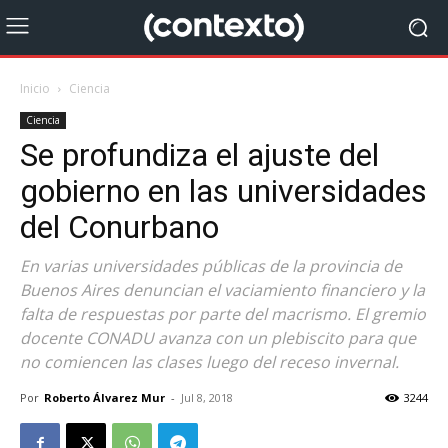
Inicio
Ciencia
Ciencia
Se profundiza el ajuste del
gobierno en las universidades
del Conurbano
En varias universidades públicas de la provincia de
Buenos Aires denuncian el vaciamiento financiero y la
falta de respuestas por parte del macrismo. El gremio
docente CONADU avanza con un plebiscito para que
no comiencen las clases luego del receso invernal.
Por
Roberto Álvarez Mur
-
Jul 8, 2018
3244