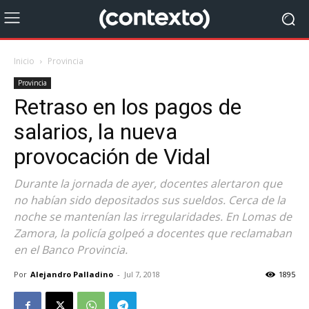
Inicio
Provincia
Provincia
Retraso en los pagos de
salarios, la nueva
provocación de Vidal
Durante la jornada de ayer, docentes alertaron que
no habían sido depositados sus sueldos. Cerca de la
noche se mantenían las irregularidades. En Lomas de
Zamora, la policía golpeó a docentes que reclamaban
en el Banco Provincia.
Por
Alejandro Palladino
-
Jul 7, 2018
1895