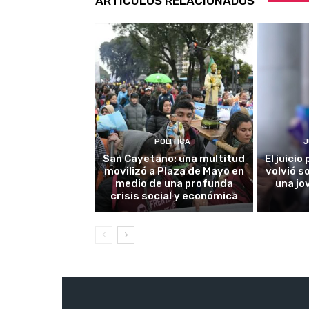
ARTÍCULOS RELACIONADOS
POLITICA
J
San Cayetano: una multitud
El juici
movilizó a Plaza de Mayo en
volvió s
medio de una profunda
una jo
crisis social y económica