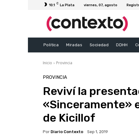
C
10.1
La Plata
viernes, 07, agosto
Regist
Politica
Miradas
Sociedad
DDHH
C
Inicio
Provincia
PROVINCIA
Reviví la present
«Sinceramente» en
de Kicillof
Por
Diario Contexto
Sep 1, 2019