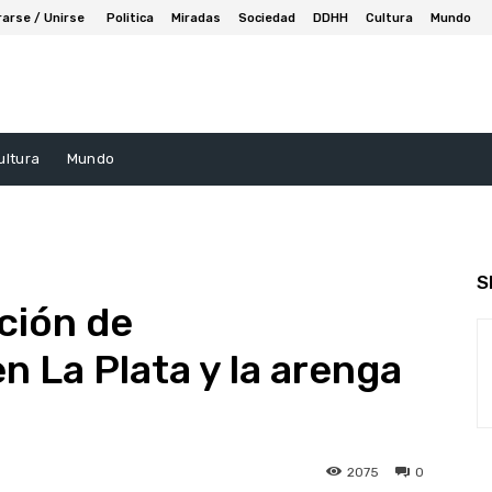
rarse / Unirse
Politica
Miradas
Sociedad
DDHH
Cultura
Mundo
ultura
Mundo
S
ación de
 La Plata y la arenga
2075
0