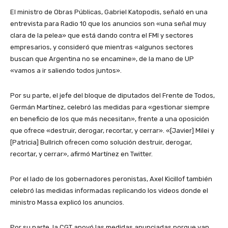
El ministro de Obras Públicas, Gabriel Katopodis, señaló en una
entrevista para Radio 10 que los anuncios son «una señal muy
clara de la pelea» que está dando contra el FMI y sectores
empresarios, y consideró que mientras «algunos sectores
buscan que Argentina no se encamine», de la mano de UP
«vamos a ir saliendo todos juntos».
Por su parte, el jefe del bloque de diputados del Frente de Todos,
Germán Martínez, celebró las medidas para «gestionar siempre
en beneficio de los que más necesitan», frente a una oposición
que ofrece «destruir, derogar, recortar, y cerrar». «[Javier] Milei y
[Patricia] Bullrich ofrecen como solución destruir, derogar,
recortar, y cerrar», afirmó Martínez en Twitter.
Por el lado de los gobernadores peronistas, Axel Kicillof también
celebró las medidas informadas replicando los videos donde el
ministro Massa explicó los anuncios.
Por su parte, la CGT apoyó las medidas anunciadas porque van