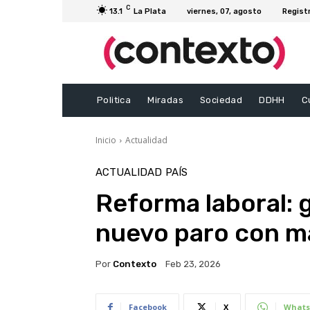
C
13.1
La Plata
viernes, 07, agosto
Regist
Politica
Miradas
Sociedad
DDHH
C
Inicio
Actualidad
ACTUALIDAD
PAÍS
Reforma laboral: 
nuevo paro con m
Por
Contexto
Feb 23, 2026
Facebook
X
Whats