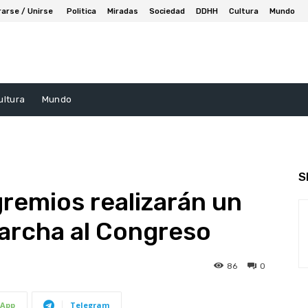
rarse / Unirse
Politica
Miradas
Sociedad
DDHH
Cultura
Mundo
ultura
Mundo
S
gremios realizarán un
archa al Congreso
86
0
App
Telegram