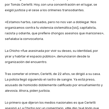
por Tomás Cerletti. Hoy, con una concentración en el lugar, se
exigió justicia y el cese a los crímenes transodiantes.
«Estamos hartxs, cansadxs, pero no nos van a doblegar. Nos
organizamos contra tu violencia cistemática [sic], capitalista,
racista y odiante, que prefiere chongos asesinos que maricones»,
señalaba la convocatoria.
La Chicho «fue asesinada por vivir su deseo, su identidad, por
yirar y habitar el espacio público», denunciaron desde la
organización del encuentro.
Tras cometer el crimen, Cerletti, de 22 años, se dirigió a su casa.
La policía llegó siguiendo el rastro de sangre. Ya está preso,
acusado de homicidio doblemente calificado por ensañamiento y
alevosía. Ahora, piden justicia.
Lo primero que dijeron los medios nacionales es que Cerletti
asesinó a La Chicho por un comentario. «Me dijo ‘qué lindo que