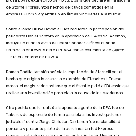
Brusa Dovat, exdirectivo de PDVSA, para que declare en la fiscalía
de Stornelli “presuntos hechos delictivos cometidos en la
empresa PDVSA Argentina o en firmas vinculadas a la misma”.
Sobre el caso Brusa Dovat, el juez recuerda la participación del
periodista Daniel Santoro en la operación de D’Alessio. Además,
incluye un curioso aviso del extorsionador al fiscal cuando
terminó la entrevista del ex PDVSA con el columnista de
Clarín:
“Listo el Centeno de PDVSA”.
Ramos Padilla también señala la imputación de Stornelli por el
hecho que originó la causa: la extorsión de Etchebest. En ese
marco, el magistrado sostiene que el fiscal le pidió a D’Alessio que
realice una investigación paralela a la causa de los cuadernos.
Otro pedido que le realizó al supuesto agente de la DEA fue de
“labores de espionaje de forma paralela a las investigaciones
judiciales” contra Jorge Christian Castanon “de nacionalidad
peruana y presunto piloto de la aerolínea United Express,
empresa subsidiaria y de cabotaje en los Estados Unidos de