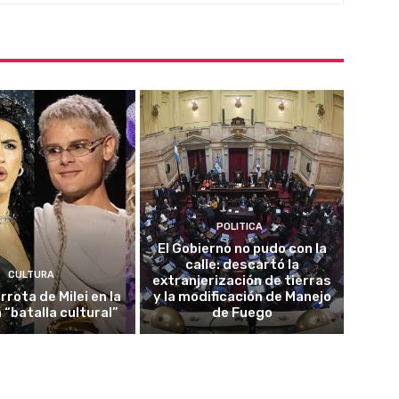
POLITICA
El Gobierno no pudo con la
calle: descartó la
CULTURA
extranjerización de tierras
rrota de Milei en la
y la modificación de Manejo
 “batalla cultural”
de Fuego