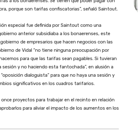
ifas a los bonaerenses. Se tienen que poder pagar con
ra, porque son tarifas confiscatorias”, señaló Saintout.
ión especial fue definida por Saintout como una
gobierno anterior subsidiaba a los bonaerenses, este
n gobierno de empresarios que hacen negocios con las
 gobierno de Vidal “no tiene ninguna preocupación por
cemos para que las tarifas sean pagables. Si tuvieran
a sesión y no haciendo esta fantochada”, en alusión a
 “oposición dialoguista” para que no haya una sesión y
bios significativos en los cuadros tarifarios.
nce proyectos para trabajar en el recinto en relación
 aprobarlos para aliviar el impacto de los aumentos en los