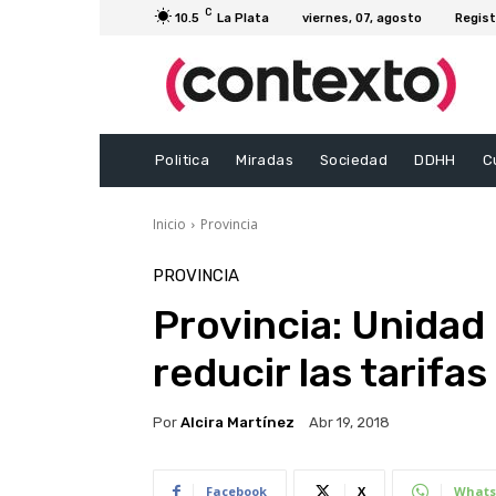
C
10.5
La Plata
viernes, 07, agosto
Regist
Politica
Miradas
Sociedad
DDHH
C
Inicio
Provincia
PROVINCIA
Provincia: Unida
reducir las tarifas
Por
Alcira Martínez
Abr 19, 2018
Facebook
X
Whats