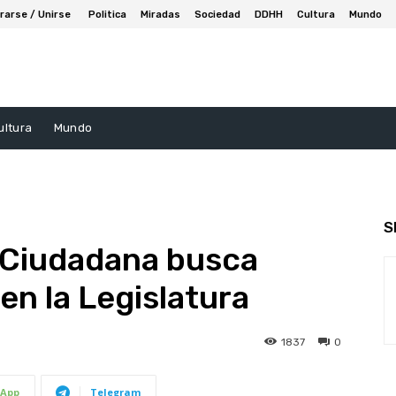
rarse / Unirse
Politica
Miradas
Sociedad
DDHH
Cultura
Mundo
ultura
Mundo
S
d Ciudadana busca
 en la Legislatura
1837
0
App
Telegram