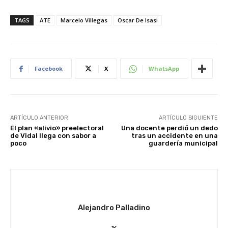
TAGS
ATE
Marcelo Villegas
Oscar De Isasi
Facebook
X
WhatsApp
ARTÍCULO ANTERIOR
ARTÍCULO SIGUIENTE
El plan «alivio» preelectoral
Una docente perdió un dedo
de Vidal llega con sabor a
tras un accidente en una
poco
guardería municipal
Alejandro Palladino