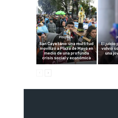
POLITICA
J
San Cayetano: una multitud
El juici
movilizó a Plaza de Mayo en
volvió s
medio de una profunda
una jo
crisis social y económica