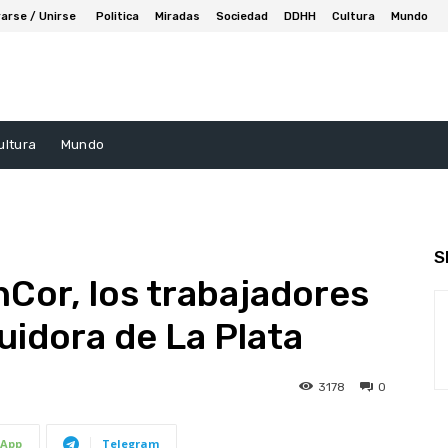
arse / Unirse
Politica
Miradas
Sociedad
DDHH
Cultura
Mundo
ultura
Mundo
S
anCor, los trabajadores
uidora de La Plata
3178
0
App
Telegram