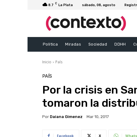
C
8.7
La Plata
sábado, 08, agosto
Registr
Politica
Miradas
Sociedad
DDHH
C
Inicio
País
PAÍS
Por la crisis en S
tomaron la distrib
Por
Daiana Gimenez
Mar 10, 2017
Facebook
X
Whats