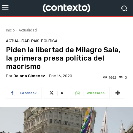
Inicio
Actualidad
ACTUALIDAD
PAÍS
POLITICA
Piden la libertad de Milagro Sala,
la primera presa política del
macrismo
Por
Daiana Gimenez
Ene 16, 2020
1662
0
Facebook
X
WhatsApp