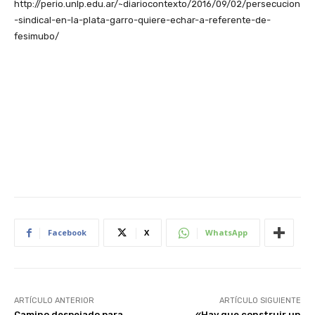
http://perio.unlp.edu.ar/~diariocontexto/2016/09/02/persecucion
-sindical-en-la-plata-garro-quiere-echar-a-referente-de-
fesimubo/
Facebook
X
WhatsApp
ARTÍCULO ANTERIOR
ARTÍCULO SIGUIENTE
Camino despejado para
«Hay que construir un