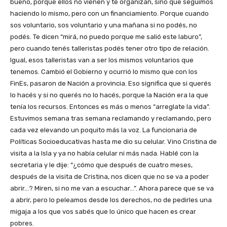
bueno, porque ellos no vienen y te organizan, sino que seguimos
haciendo lo mismo, pero con un financiamiento. Porque cuando
sos voluntario, sos voluntario y una mañana si no podés, no
podés. Te dicen “mirá, no puedo porque me salió este laburo”,
pero cuando tenés talleristas podés tener otro tipo de relación.
Igual, esos talleristas van a ser los mismos voluntarios que
tenemos. Cambió el Gobierno y ocurrió lo mismo que con los
FinEs, pasaron de Nación a provincia. Eso significa que si querés
lo hacés y si no querés no lo hacés, porque la Nación era la que
tenía los recursos. Entonces es más o menos “arreglate la vida”.
Estuvimos semana tras semana reclamando y reclamando, pero
cada vez elevando un poquito más la voz. La funcionaria de
Políticas Socioeducativas hasta me dio su celular. Vino Cristina de
visita a la Isla y ya no había celular ni más nada. Hablé con la
secretaria y le dije: “¿cómo que después de cuatro meses,
después de la visita de Cristina, nos dicen que no se va a poder
abrir…? Miren, si no me van a escuchar…”. Ahora parece que se va
a abrir, pero lo peleamos desde los derechos, no de pedirles una
migaja a los que vos sabés que lo único que hacen es crear
pobres.