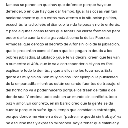
famosa se ponen en que hay que defender porque hay que
defender, o en que hay que dar tiempo. Igual, las cosas van tan
aceleradamente que o estás muy atento a la situación política,
escuchás la radio, leés el diario, o la vida te pasa y no te enterás.
Y para algunas cosas tenés que tener una cierta formación para
poder darte cuenta de la gravedad, como lo de las Fuerzas
Armadas, que derogó el decreto de Alfonsín; o lo de la jubilación,
que lo presentan como si fuera que les pagan la deuda a los
pobres jubilados. El jubilado ¿qué te va decir?, creen que les van
a aumentar el 40%, que le va a corresponder a él y no es fácil
explicarle todo lo demás, y que a ellos no les toca nada. Esta
gente es muy cínica. Son muy cínicos. Por ejemplo, la publicidad
de la empanadita mientras están cerrando fuentes de trabajo, el
del horno no va a poder hacerlo porque los traen de Italia o de
donde sea. Y encima todo esto en un mundo sin conflicto, todo
paz y amor. En concreto, en mi barrio creo que la gente se da
cuenta porque la sufre. Igual, tengo que cambiar la estrategia,
porque donde me vienen a decir “padre, me quedé sin trabajo” ya
no escucho más y expreso mi bronca. Voy a tener que cambiar y