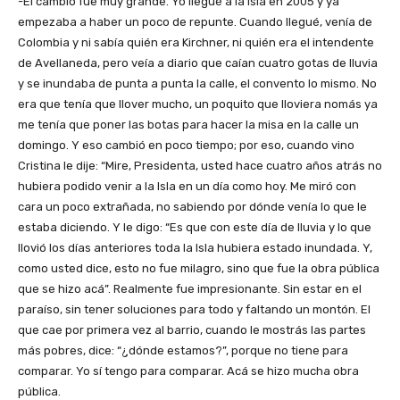
-El cambio fue muy grande. Yo llegué a la Isla en 2005 y ya
empezaba a haber un poco de repunte. Cuando llegué, venía de
Colombia y ni sabía quién era Kirchner, ni quién era el intendente
de Avellaneda, pero veía a diario que caían cuatro gotas de lluvia
y se inundaba de punta a punta la calle, el convento lo mismo. No
era que tenía que llover mucho, un poquito que lloviera nomás ya
me tenía que poner las botas para hacer la misa en la calle un
domingo. Y eso cambió en poco tiempo; por eso, cuando vino
Cristina le dije: “Mire, Presidenta, usted hace cuatro años atrás no
hubiera podido venir a la Isla en un día como hoy. Me miró con
cara un poco extrañada, no sabiendo por dónde venía lo que le
estaba diciendo. Y le digo: “Es que con este día de lluvia y lo que
llovió los días anteriores toda la Isla hubiera estado inundada. Y,
como usted dice, esto no fue milagro, sino que fue la obra pública
que se hizo acá”. Realmente fue impresionante. Sin estar en el
paraíso, sin tener soluciones para todo y faltando un montón. El
que cae por primera vez al barrio, cuando le mostrás las partes
más pobres, dice: “¿dónde estamos?”, porque no tiene para
comparar. Yo sí tengo para comparar. Acá se hizo mucha obra
pública.