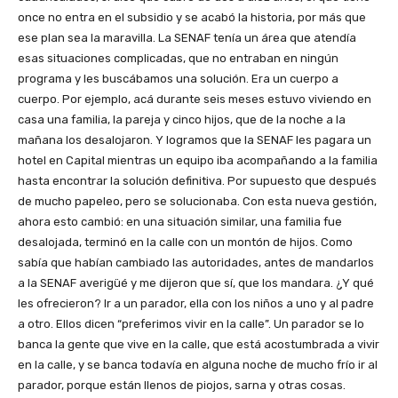
once no entra en el subsidio y se acabó la historia, por más que
ese plan sea la maravilla. La SENAF tenía un área que atendía
esas situaciones complicadas, que no entraban en ningún
programa y les buscábamos una solución. Era un cuerpo a
cuerpo. Por ejemplo, acá durante seis meses estuvo viviendo en
casa una familia, la pareja y cinco hijos, que de la noche a la
mañana los desalojaron. Y logramos que la SENAF les pagara un
hotel en Capital mientras un equipo iba acompañando a la familia
hasta encontrar la solución definitiva. Por supuesto que después
de mucho papeleo, pero se solucionaba. Con esta nueva gestión,
ahora esto cambió: en una situación similar, una familia fue
desalojada, terminó en la calle con un montón de hijos. Como
sabía que habían cambiado las autoridades, antes de mandarlos
a la SENAF averigüé y me dijeron que sí, que los mandara. ¿Y qué
les ofrecieron? Ir a un parador, ella con los niños a uno y al padre
a otro. Ellos dicen “preferimos vivir en la calle”. Un parador se lo
banca la gente que vive en la calle, que está acostumbrada a vivir
en la calle, y se banca todavía en alguna noche de mucho frío ir al
parador, porque están llenos de piojos, sarna y otras cosas.