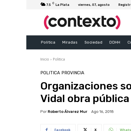
C
7.5
La Plata
viernes, 07, agosto
Registr
Politica
Miradas
Sociedad
DDHH
C
Inicio
Politica
POLITICA
PROVINCIA
Organizaciones so
Vidal obra pública
Por
Roberto Álvarez Mur
Ago 16, 2018
Facebook
X
Whats