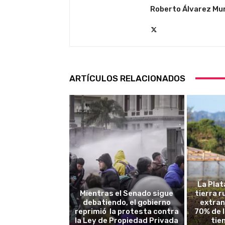
Roberto Álvarez Mu
ARTÍCULOS RELACIONADOS
La Plat
Mientras el Senado sigue
tierra 
debatiendo, el gobierno
extran
reprimió la protesta contra
70% de 
la Ley de Propiedad Privada
tie