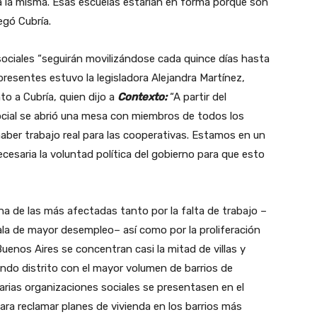
ría la misma. Esas escuelas estarían en forma porque son
egó Cubría.
sociales “seguirán movilizándose cada quince días hasta
 presentes estuvo la legisladora Alejandra Martínez,
to a Cubría, quien dijo a
Contexto:
“A partir del
cial se abrió una mesa con miembros de todos los
aber trabajo real para las cooperativas. Estamos en un
ecesaria la voluntad política del gobierno para que esto
na de las más afectadas tanto por la falta de trabajo –
cala de mayor desempleo– así como por la proliferación
Buenos Aires se concentran casi la mitad de villas y
undo distrito con el mayor volumen de barrios de
rias organizaciones sociales se presentasen en el
ra reclamar planes de vivienda en los barrios más