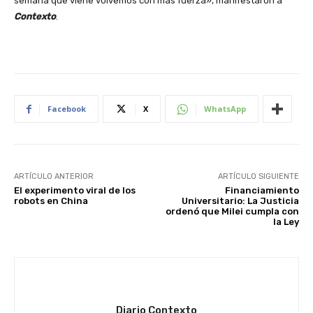
semana que viene volvemos con más fuerza», manifestaron a
Contexto
.
Facebook
X
WhatsApp
ARTÍCULO ANTERIOR
ARTÍCULO SIGUIENTE
El experimento viral de los
Financiamiento
robots en China
Universitario: La Justicia
ordenó que Milei cumpla con
la Ley
Diario Contexto