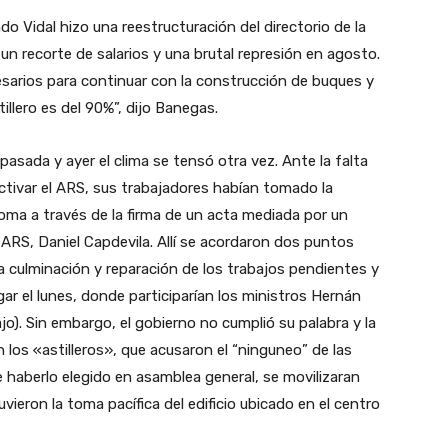
ndo Vidal hizo una reestructuración del directorio de la
 recorte de salarios y una brutal represión en agosto.
cesarios para continuar con la construcción de buques y
illero es del 90%”, dijo Banegas.
pasada y ayer el clima se tensó otra vez. Ante la falta
activar el ARS, sus trabajadores habían tomado la
toma a través de la firma de un acta mediada por un
l ARS, Daniel Capdevila. Allí se acordaron dos puntos
la culminación y reparación de los trabajos pendientes y
gar el lunes, donde participarían los ministros Hernán
o). Sin embargo, el gobierno no cumplió su palabra y la
 los «astilleros», que acusaron el “ninguneo” de las
e haberlo elegido en asamblea general, se movilizaran
ieron la toma pacífica del edificio ubicado en el centro