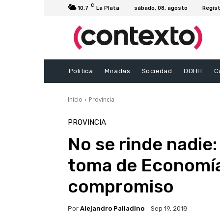
C
10.7
La Plata
sábado, 08, agosto
Regist
Politica
Miradas
Sociedad
DDHH
C
Inicio
Provincia
PROVINCIA
No se rinde nadie: 
toma de Economía
compromiso
Por
Alejandro Palladino
Sep 19, 2018