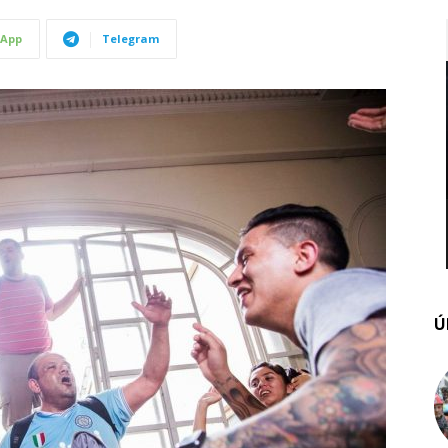
App
Telegram
Ú