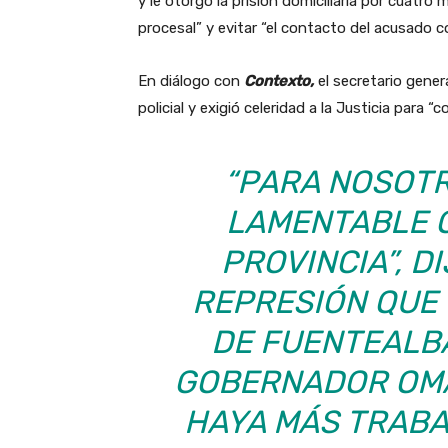
y le otorgó la prisión domiciliaria por cuatro
procesal” y evitar “el contacto del acusado c
En diálogo con
Contexto,
el secretario genera
policial y exigió celeridad a la Justicia para “c
“PARA NOSOT
LAMENTABLE 
PROVINCIA”, D
REPRESIÓN QUE 
DE FUENTEALBA 
GOBERNADOR OMA
HAYA MÁS TRAB