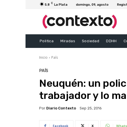
C
5.8
La Plata
domingo, 09, agosto
Regis
Politica
Miradas
Sociedad
DDHH
C
Inicio
País
PAÍS
Neuquén: un polic
trabajador y lo ma
Por
Diario Contexto
Sep 25, 2016
Facebook
X
Whats