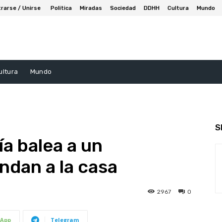
trarse / Unirse
Politica
Miradas
Sociedad
DDHH
Cultura
Mundo
ultura
Mundo
S
ía balea a un
ndan a la casa
2967
0
App
Telegram