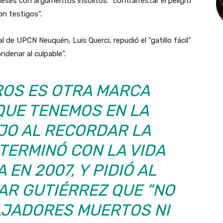
 meses con argumentos insólitos: “contrarrestar el peligro
on testigos”.
l de UPCN Neuquén, Luis Querci, repudió el “gatillo fácil”
ondenar al culpable”.
ROS ES OTRA MARCA
QUE TENEMOS EN LA
IJO AL RECORDAR LA
TERMINÓ CON LA VIDA
EN 2007, Y PIDIÓ AL
R GUTIÉRREZ QUE “NO
AJADORES MUERTOS NI