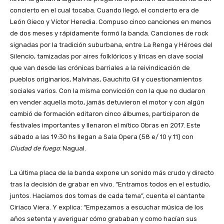
concierto en el cual tocaba. Cuando llegó, el concierto era de
León Gieco y Víctor Heredia. Compuso cinco canciones en menos
de dos meses y rápidamente formó la banda. Canciones de rock
signadas por la tradición suburbana, entre La Renga y Héroes del
Silencio, tamizadas por aires folklóricos y líricas en clave social
que van desde las crónicas barriales a la reivindicación de
pueblos originarios, Malvinas, Gauchito Gil y cuestionamientos
sociales varios. Con la misma convicción con la que no dudaron
en vender aquella moto, jamás detuvieron el motor y con algún
cambió de formación editaron cinco álbumes, participaron de
festivales importantes y llenaron el mítico Obras en 2017. Este
sábado a las 19:30 hs llegan a Sala Opera (58 e/ 10 y 11) con
Ciudad de fuego
: Nagual.
La última placa de la banda expone un sonido más crudo y directo
tras la decisión de grabar en vivo. “Entramos todos en el estudio,
juntos. Hacíamos dos tomas de cada tema”, cuenta el cantante
Ciriaco Viera. Y explica: “Empezamos a escuchar música de los
años setenta y averiguar cómo grababan y como hacían sus