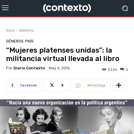
Inicio
Géneros
GÉNEROS
PAÍS
“Mujeres platenses unidas”: la
militancia virtual llevada al libro
Por
Diario Contexto
May 6, 2016
3335
0
Facebook
X
WhatsApp