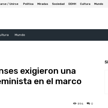
arse / Unirse
Politica
Miradas
Sociedad
DDHH
Cultura
Mundo
ultura
Mundo
S
nses exigieron una
eminista en el marco
896
0