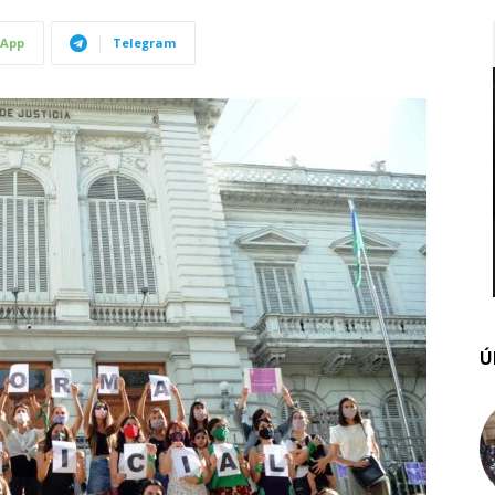
App
Telegram
Ú