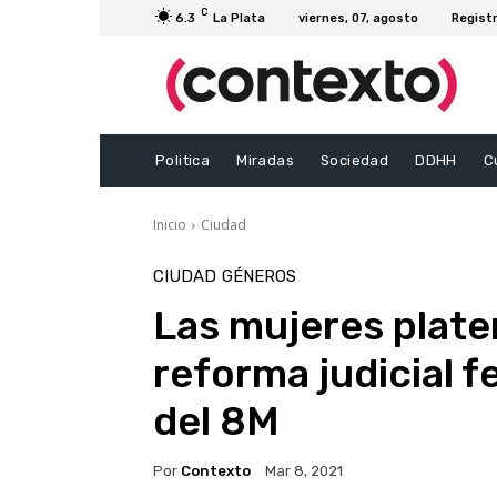
C
6.3
La Plata
viernes, 07, agosto
Registr
Politica
Miradas
Sociedad
DDHH
C
Inicio
Ciudad
CIUDAD
GÉNEROS
Las mujeres plate
reforma judicial f
del 8M
Por
Contexto
Mar 8, 2021