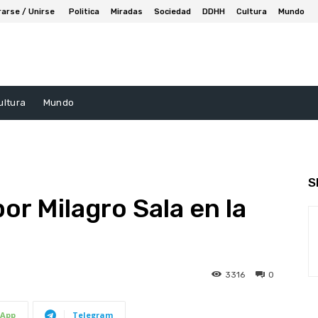
rarse / Unirse
Politica
Miradas
Sociedad
DDHH
Cultura
Mundo
ultura
Mundo
S
or Milagro Sala en la
3316
0
App
Telegram