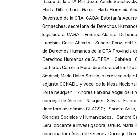
Rasso de la CTA Mendoza; Yamile Socolovsky
Marta Dillon, Lucía García, María Florencia Alc
Juventud de la CTA, CABA; Estefanía Aguirre
Ormaechea, secretaria de Derechos Humanos 
legisladora, CABA; Emelina Alonso, Defens
Lucchini, Carta Abierta; Susana Sanz, del F
de Derechos Humanos de la CTA Provincia de
Derechos Humanos de SUTEBA; Gabriela Chapa
La Plata; Carolina Mera, directora del Institu
Sindical; María Belen Sotelo, secretaria adj
adjunta CONADU y vocal de la Mesa Nacional 
Evita Neuquén; Andrea Fabiana Vogel del Fre
concejal de Aluminé, Neuquén; Silvana Fran
directora académica CLACSO; Sandra Arito,
Ciencias Sociales y Humanidades; Sandra Ca
Lera, docente e investigadora, UNER; María I
coordinadora Área de Géneros, Consejo Direc