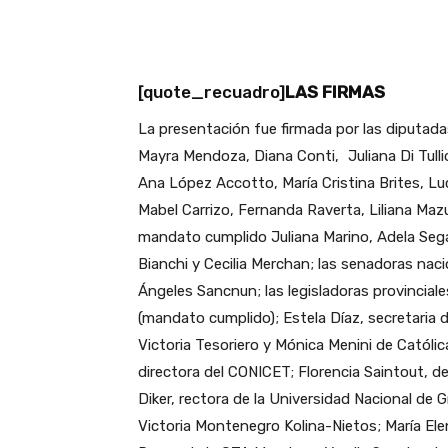
[quote_recuadro]
LAS FIRMAS
La presentación fue firmada por las diputadas
Mayra Mendoza, Diana Conti, Juliana Di Tulli
Ana López Accotto, María Cristina Brites, Luc
Mabel Carrizo, Fernanda Raverta, Liliana Mazu
mandato cumplido Juliana Marino, Adela Sega
Bianchi y Cecilia Merchan; las senadoras na
Ángeles Sancnun; las legisladoras provincial
(mandato cumplido); Estela Díaz, secretaria d
Victoria Tesoriero y Mónica Menini de Católic
directora del CONICET; Florencia Saintout, d
Diker, rectora de la Universidad Nacional de 
Victoria Montenegro Kolina-Nietos; María El