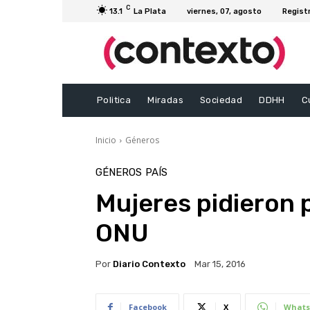
C
13.1
La Plata
viernes, 07, agosto
Regist
Politica
Miradas
Sociedad
DDHH
C
Inicio
Géneros
GÉNEROS
PAÍS
Mujeres pidieron p
ONU
Por
Diario Contexto
Mar 15, 2016
Facebook
X
Whats