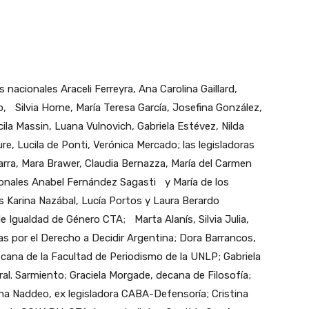
 nacionales Araceli Ferreyra, Ana Carolina Gaillard,
o, Silvia Horne, María Teresa García, Josefina González,
ila Massin, Luana Vulnovich, Gabriela Estévez, Nilda
re, Lucila de Ponti, Verónica Mercado; las legisladoras
rra, Mara Brawer, Claudia Bernazza, María del Carmen
cionales Anabel Fernández Sagasti y María de los
es Karina Nazábal, Lucía Portos y Laura Berardo
e Igualdad de Género CTA; Marta Alanís, Silvia Julia,
as por el Derecho a Decidir Argentina; Dora Barrancos,
ecana de la Facultad de Periodismo de la UNLP; Gabriela
Gral. Sarmiento; Graciela Morgade, decana de Filosofía;
ena Naddeo, ex legisladora CABA-Defensoría; Cristina