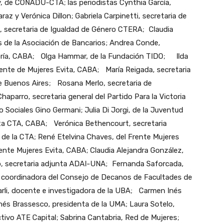
, de CONADU-CTA; las periodistas Cynthia García,
araz y Verónica Dillon; Gabriela Carpinetti, secretaria de
, secretaria de Igualdad de Género CTERA; Claudia
de la Asociación de Bancarios; Andrea Conde,
oría, CABA; Olga Hammar, de la Fundación TIDO; Ilda
rente de Mujeres Evita, CABA; María Reigada, secretaria
 Buenos Aires; Rosana Merlo, secretaria de
rro, secretaria general del Partido Para la Victoria
to Sociales Gino Germani; Julia Di Jorgi, de la Juventud
unta CTA, CABA; Verónica Bethencourt, secretaria
de la CTA; René Etelvina Chaves, del Frente Mujeres
nte Mujeres Evita, CABA; Claudia Alejandra González,
co, secretaria adjunta ADAI-UNA; Fernanda Saforcada,
 coordinadora del Consejo de Decanos de Facultades de
rli, docente e investigadora de la UBA; Carmen Inés
nés Brassesco, presidenta de la UMA; Laura Sotelo,
tivo ATE Capital; Sabrina Cantabria, Red de Mujeres;