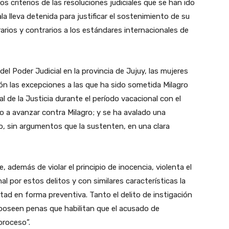
s criterios de las resoluciones judiciales que se han ido
ala lleva detenida para justificar el sostenimiento de su
rarios y contrarios a los estándares internacionales de
el Poder Judicial en la provincia de Jujuy, las mujeres
ón las excepciones a las que ha sido sometida Milagro
l de la Justicia durante el período vacacional con el
sto a avanzar contra Milagro; y se ha avalado una
po, sin argumentos que la sustenten, en una clara
e, además de violar el principio de inocencia, violenta el
l por estos delitos y con similares características la
tad en forma preventiva. Tanto el delito de instigación
) poseen penas que habilitan que el acusado de
proceso”.