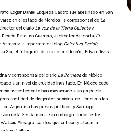
ógrafo Edgar Daniel Esqueda Castro fue asesinado en San
Álvarez en el estado de Morelos, la corresponsal de
La
director del diario
La Voz de la Tierra Caliente
y
io Pineda Birto, en Guerrero, el director del portal
El
n Veracruz, el reportero del blog
Colectivo Pericú
,
nia Sur, el fotógrafo de origen hondureño, Edwin Rivera
ntina y corresponsal del diario
La Jornada
de México,
llegado a un nivel de crueldad inusitado. En México cada
ombia recientemente han masacrado a un grupo de
gran cantidad de dirigentes sociales, en Honduras los
n, en Argentina hay presos políticos y Santiago
esión de la Gendarmería, sin embargo, todos estos
OEA, Luis Almagro, son los que critican y atacan a
oncluyó Calloni.