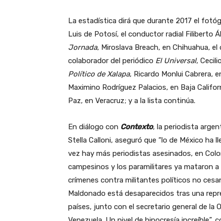
La estadística dirá que durante 2017 el fot
Luis de Potosí, el conductor radial Filiberto 
Jornada
, Miroslava Breach, en Chihuahua, el 
colaborador del periódico
El Universal
, Cecil
Político de Xalapa
, Ricardo Monlui Cabrera, e
Maximino Rodríguez Palacios, en Baja Califor
Paz, en Veracruz; y a la lista continúa.
En diálogo con
Contexto
, la periodista arge
Stella Calloni, aseguró que “lo de México ha 
vez hay más periodistas asesinados, en Col
campesinos y los paramilitares ya mataron a 
crímenes contra militantes políticos no cesa
Maldonado está desaparecidos tras una repr
países, junto con el secretario general de la 
Venezuela. Un nivel de hipocresía increíble”, c