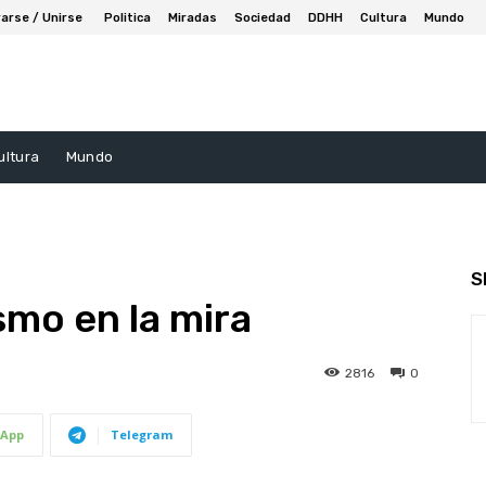
arse / Unirse
Politica
Miradas
Sociedad
DDHH
Cultura
Mundo
ultura
Mundo
S
smo en la mira
2816
0
App
Telegram