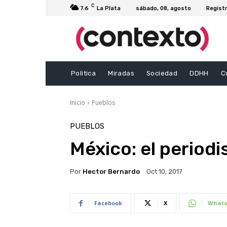
C
7.6
La Plata
sábado, 08, agosto
Registr
Politica
Miradas
Sociedad
DDHH
C
Inicio
Pueblos
PUEBLOS
México: el periodi
Por
Hector Bernardo
Oct 10, 2017
Facebook
X
Whats