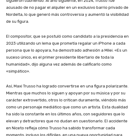
siguieron cubriendo. Al año siguiente, en 2024, Trusso fue
acusado de no pagar el alquiler en un exclusivo barrio privado de
Nordelta, lo que generó más controversia y aumentó la visibilidad
de su figura.
El compositor, que se postuló como candidato a la presidencia en
2023 utilizando un lema que prometía regalar un iPhone a cada
persona que lo apoyara, ha demostrado adhesión a Milei. «Es un
suceso único, es el primer presidente libertario de toda la
humanidad», dijo alguna vez además de calificarlo como
«simpático».
Así, Maxi Trusso ha logrado convertirse en una figura polarizante.
Mientras que muchos lo siguen y apoyan por su música y por su
carácter extrovertido, otros lo critican duramente, viéndolo más
como un personaje mediático que como un artista. Esta dualidad
ha sido la constante en los últimos años, con seguidores que lo
elevan y detractores que no dudan en cuestionarlo. El accidente
en Niceto refleja cómo Trusso ha sabido transformar cada
momento, incluso los difíciles, en una nueva oportunidad para