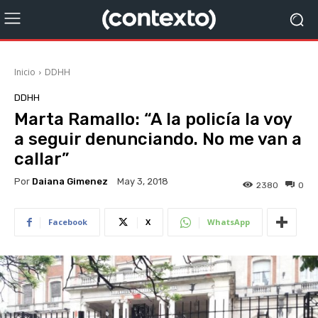
Inicio
DDHH
DDHH
Marta Ramallo: “A la policía la voy
a seguir denunciando. No me van a
callar”
Por
Daiana Gimenez
May 3, 2018
2380
0
Facebook
X
WhatsApp