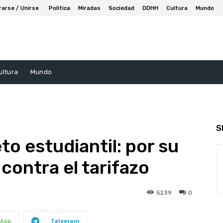
rarse / Unirse
Politica
Miradas
Sociedad
DDHH
Cultura
Mundo
ultura
Mundo
S
to estudiantil: por su
contra el tarifazo
5239
0
App
Telegram