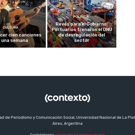
POLITICA
Revés para el Gobierno:
CULTURA
Portuarios frenaron el DNU
cer cien canciones
de desregulación del
 una semana
sector
tad de Periodismo y Comunicación Social, Universidad Nacional de La Pla
Aires, Argentina
Contáctenos:
contexto.perio@gmail.com