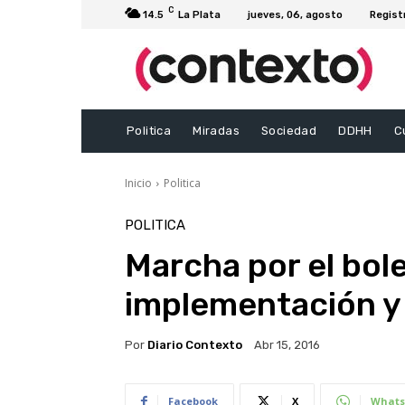
C
14.5
La Plata
jueves, 06, agosto
Regist
Politica
Miradas
Sociedad
DDHH
C
Inicio
Politica
POLITICA
Marcha por el bole
implementación y 
Por
Diario Contexto
Abr 15, 2016
Facebook
X
Whats