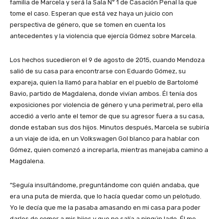
familia de Marcela y será la Sala N° 1 de Casación Penal la que
tome el caso. Esperan que está vez haya un juicio con
perspectiva de género, que se tomen en cuenta los
antecedentes y la violencia que ejercía Gómez sobre Marcela.
Los hechos sucedieron el 9 de agosto de 2015, cuando Mendoza
salió de su casa para encontrarse con Eduardo Gómez, su
expareja, quien la llamó para hablar en el pueblo de Bartolomé
Bavio, partido de Magdalena, donde vivían ambos. Él tenía dos
exposiciones por violencia de género y una perimetral, pero ella
accedió a verlo ante el temor de que su agresor fuera a su casa,
donde estaban sus dos hijos. Minutos después, Marcela se subiría
a un viaje de ida, en un Volkswagen Gol blanco para hablar con
Gómez, quien comenzó a increparla, mientras manejaba camino a
Magdalena.
“Seguía insultándome, preguntándome con quién andaba, que
era una puta de mierda, que lo hacía quedar como un pelotudo.
Yo le decía que me la pasaba amasando en mi casa para poder
darles de comer a mis hijos y que no salía a ningún lado. Él me