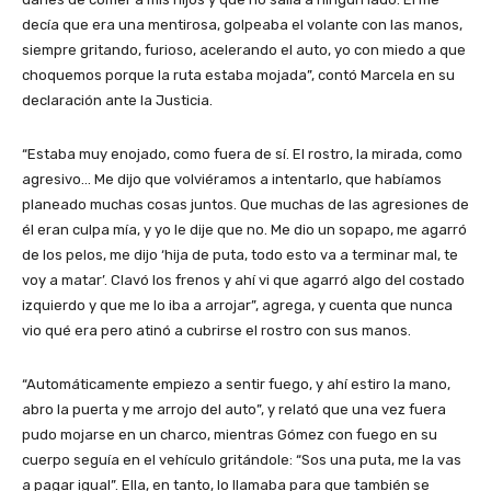
decía que era una mentirosa, golpeaba el volante con las manos,
siempre gritando, furioso, acelerando el auto, yo con miedo a que
choquemos porque la ruta estaba mojada”, contó Marcela en su
declaración ante la Justicia.
“Estaba muy enojado, como fuera de sí. El rostro, la mirada, como
agresivo… Me dijo que volviéramos a intentarlo, que habíamos
planeado muchas cosas juntos. Que muchas de las agresiones de
él eran culpa mía, y yo le dije que no. Me dio un sopapo, me agarró
de los pelos, me dijo ‘hija de puta, todo esto va a terminar mal, te
voy a matar’. Clavó los frenos y ahí vi que agarró algo del costado
izquierdo y que me lo iba a arrojar”, agrega, y cuenta que nunca
vio qué era pero atinó a cubrirse el rostro con sus manos.
“Automáticamente empiezo a sentir fuego, y ahí estiro la mano,
abro la puerta y me arrojo del auto”, y relató que una vez fuera
pudo mojarse en un charco, mientras Gómez con fuego en su
cuerpo seguía en el vehículo gritándole: “Sos una puta, me la vas
a pagar igual”. Ella, en tanto, lo llamaba para que también se