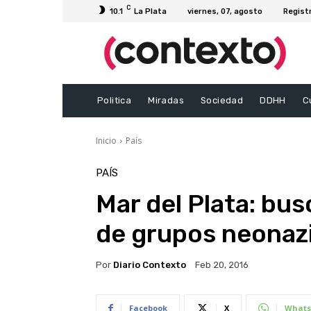
C
10.1
La Plata
viernes, 07, agosto
Regist
Politica
Miradas
Sociedad
DDHH
C
Inicio
País
PAÍS
Mar del Plata: bus
de grupos neonaz
Por
Diario Contexto
Feb 20, 2016
Facebook
X
Whats