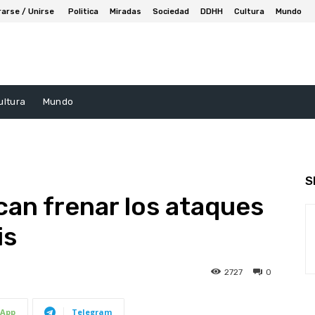
rarse / Unirse
Politica
Miradas
Sociedad
DDHH
Cultura
Mundo
ultura
Mundo
S
can frenar los ataques
is
2727
0
App
Telegram