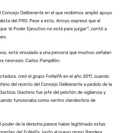
l Concejo Deliberante en el que recibimos amplió apoyo
ialista del PRO. Pese a esto, Arroyo expresó que el
 que ‘el Poder Ejecutivo no está para juzgar’”, contó a
ues.
mos, está vinculado a una persona que muchos señalan
 neonazis: Carlos Pampillón.
ictadura, creó el grupo FoNaPA en el año 2011, cuando
hino del recinto del Concejo Deliberante a pedido de la
ticia. Giachino fue jefe del pelotón de vigilancia y
 cuando funcionaba como centro clandestino de
al poder de la derecha parece haber legitimado estas
egrantes del FoNaPa, junto al nuevo grupo Bandera