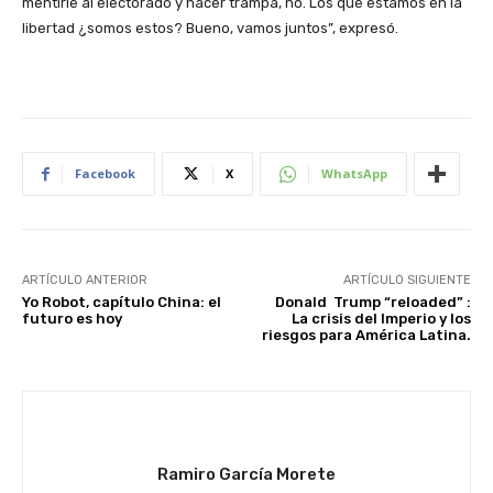
mentirle al electorado y hacer trampa, no. Los que estamos en la
libertad ¿somos estos? Bueno, vamos juntos”, expresó.
Facebook
X
WhatsApp
ARTÍCULO ANTERIOR
ARTÍCULO SIGUIENTE
Yo Robot, capítulo China: el
Donald Trump “reloaded” :
futuro es hoy
La crisis del Imperio y los
riesgos para América Latina.
Ramiro García Morete