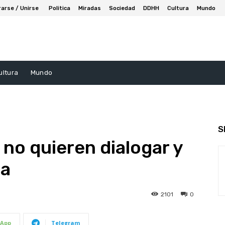
rarse / Unirse
Politica
Miradas
Sociedad
DDHH
Cultura
Mundo
ultura
Mundo
S
 no quieren dialogar y
ia
2101
0
App
Telegram