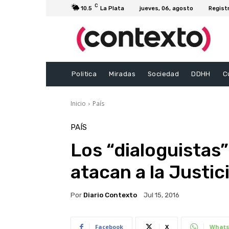
C
10.5
La Plata
jueves, 06, agosto
Regist
Politica
Miradas
Sociedad
DDHH
C
Inicio
País
PAÍS
Los “dialoguistas”
atacan a la Justic
Por
Diario Contexto
Jul 15, 2016
Facebook
X
Whats