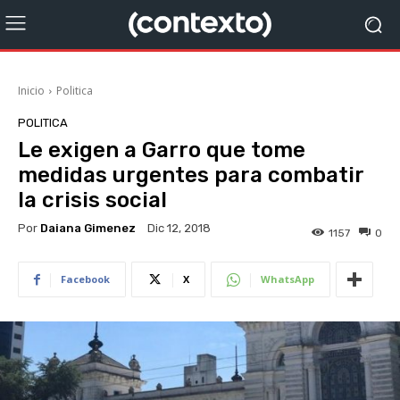
Inicio
Politica
POLITICA
Le exigen a Garro que tome
medidas urgentes para combatir
la crisis social
Por
Daiana Gimenez
Dic 12, 2018
1157
0
Facebook
X
WhatsApp