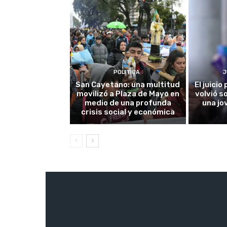
POLITICA
J
San Cayetano: una multitud
El juici
movilizó a Plaza de Mayo en
volvió s
medio de una profunda
una jo
crisis social y económica