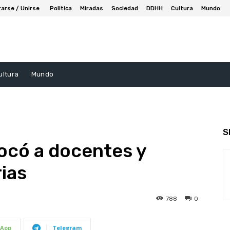
rarse / Unirse
Politica
Miradas
Sociedad
DDHH
Cultura
Mundo
ultura
Mundo
S
ocó a docentes y
rias
788
0
App
Telegram