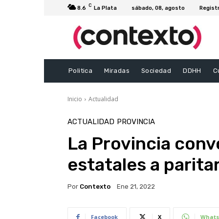
C
8.6
La Plata
sábado, 08, agosto
Regist
Politica
Miradas
Sociedad
DDHH
C
Inicio
Actualidad
ACTUALIDAD
PROVINCIA
La Provincia conv
estatales a parita
Por
Contexto
Ene 21, 2022
Facebook
X
Whats