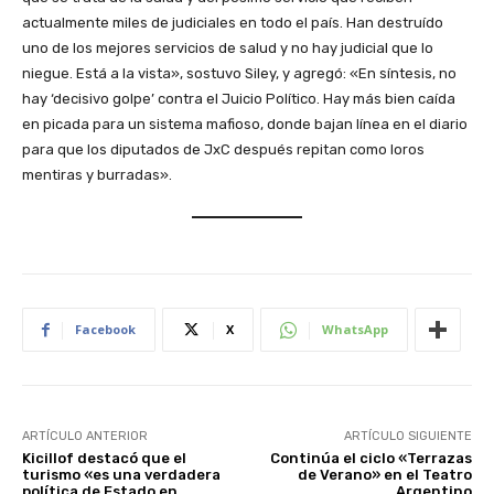
actualmente miles de judiciales en todo el país. Han destruído
uno de los mejores servicios de salud y no hay judicial que lo
niegue. Está a la vista», sostuvo Siley, y agregó: «En síntesis, no
hay ‘decisivo golpe’ contra el Juicio Político. Hay más bien caída
en picada para un sistema mafioso, donde bajan línea en el diario
para que los diputados de JxC después repitan como loros
mentiras y burradas».
Facebook
X
WhatsApp
ARTÍCULO ANTERIOR
ARTÍCULO SIGUIENTE
Kicillof destacó que el
Continúa el ciclo «Terrazas
turismo «es una verdadera
de Verano» en el Teatro
política de Estado en
Argentino