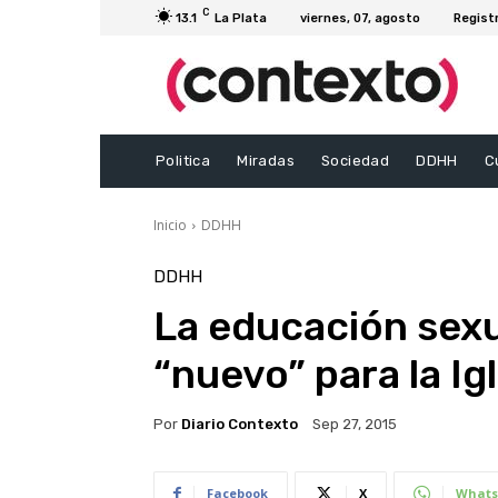
C
13.1
La Plata
viernes, 07, agosto
Regist
Politica
Miradas
Sociedad
DDHH
C
Inicio
DDHH
DDHH
La educación sexu
“nuevo” para la Ig
Por
Diario Contexto
Sep 27, 2015
Facebook
X
Whats