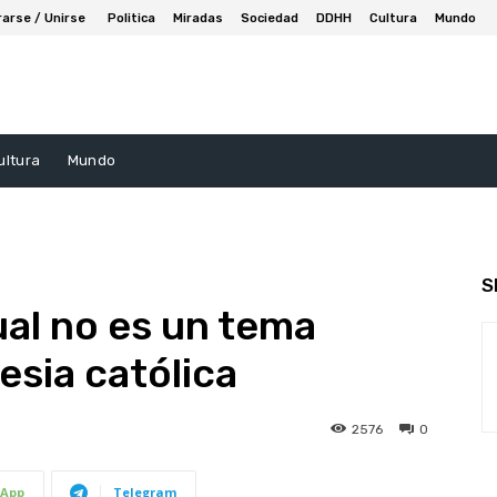
rarse / Unirse
Politica
Miradas
Sociedad
DDHH
Cultura
Mundo
ultura
Mundo
S
al no es un tema
lesia católica
2576
0
App
Telegram