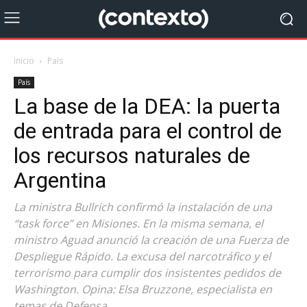
Inicio
País
País
La base de la DEA: la puerta
de entrada para el control de
los recursos naturales de
Argentina
La ministra Bullrich confirmó la instalación de una
“task force” en Misiones. En la misma semana, el
ministro Aguad anunció la creación de una Fuerza de
Despliegue Rápido. La excusa del narcotráfico y el
terrorismo para cumplir dos insistentes pedidos de
Washington. Opina: Elsa Bruzzone, especialista en
temas de Defensa.