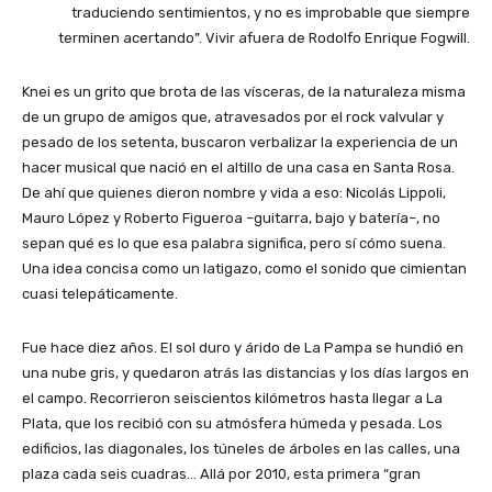
traduciendo sentimientos, y no es improbable que siempre
terminen acertando”. Vivir afuera de Rodolfo Enrique Fogwill.
Knei es un grito que brota de las vísceras, de la naturaleza misma
de un grupo de amigos que, atravesados por el rock valvular y
pesado de los setenta, buscaron verbalizar la experiencia de un
hacer musical que nació en el altillo de una casa en Santa Rosa.
De ahí que quienes dieron nombre y vida a eso: Nicolás Lippoli,
Mauro López y Roberto Figueroa –guitarra, bajo y batería–, no
sepan qué es lo que esa palabra significa, pero sí cómo suena.
Una idea concisa como un latigazo, como el sonido que cimientan
cuasi telepáticamente.
Fue hace diez años. El sol duro y árido de La Pampa se hundió en
una nube gris, y quedaron atrás las distancias y los días largos en
el campo. Recorrieron seiscientos kilómetros hasta llegar a La
Plata, que los recibió con su atmósfera húmeda y pesada. Los
edificios, las diagonales, los túneles de árboles en las calles, una
plaza cada seis cuadras… Allá por 2010, esta primera “gran