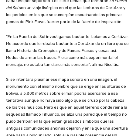
cada uno por separado. Los siete temas que formaron
La Puerta
del Sol
son un viaje lisérgico en el que las lecturas de Cortázar y
los periplos en los que se sumergían escuchando las primeras
gemas de Pink Floyd, fueron parte de la fuente de inspiración.
“En La Puerta del Sol investigamos bastante. Leíamos a Cortázar.
Me acuerdo que le robaba bastante a Cortázar de un libro que se
llama Historia de Cronopios y de Famas. Frases y cosas así.
Modos de armar las frases. Y era como más experimental el
mensaje, no estaba tan claro, más sensorial”, afirma Nicolás.
Si se intentara plasmar ese mapa sonoro en una imagen, el
monumento con el mismo nombre que se erige en las alturas de
Bolivia, a 3.800 metros sobre el mar, podría acercarse a esa
tentativa aunque no haya sido algo que se cruzó por la cabeza
de los tres músicos. Pero es que en aquel terreno donde reina la
sequedad llamado Tihuanco, se alza una pared que el tiempo no
pudo derribar, en la que están grabados símbolos que las
antiguas comunidades andinas dejaron y en la que una abertura
abre paso a ningún lado: sólo a la inasible presencia del sol.