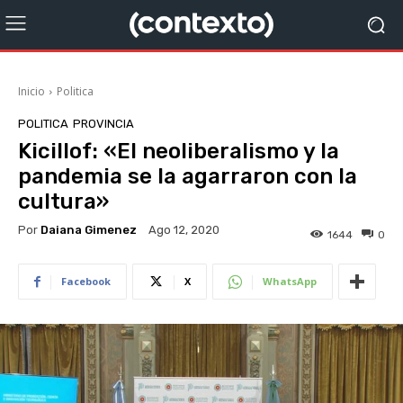
Inicio
Politica
POLITICA
PROVINCIA
Kicillof: «El neoliberalismo y la
pandemia se la agarraron con la
cultura»
Por
Daiana Gimenez
Ago 12, 2020
1644
0
Facebook
X
WhatsApp