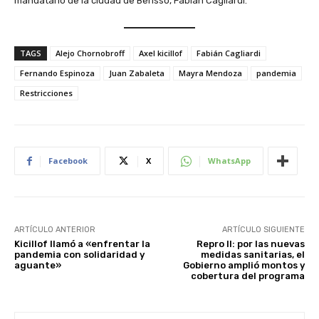
mandatario de la ciudad de Berisso, Fabián Cagliardi.
TAGS
Alejo Chornobroff
Axel kicillof
Fabián Cagliardi
Fernando Espinoza
Juan Zabaleta
Mayra Mendoza
pandemia
Restricciones
Facebook
X
WhatsApp
ARTÍCULO ANTERIOR
ARTÍCULO SIGUIENTE
Kicillof llamó a «enfrentar la
Repro II: por las nuevas
pandemia con solidaridad y
medidas sanitarias, el
aguante»
Gobierno amplió montos y
cobertura del programa