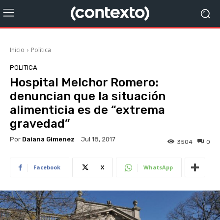
Inicio
Politica
POLITICA
Hospital Melchor Romero:
denuncian que la situación
alimenticia es de “extrema
gravedad”
Por
Daiana Gimenez
Jul 18, 2017
3504
0
Facebook
X
WhatsApp