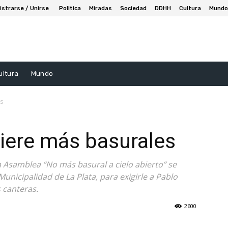
istrarse / Unirse
Politica
Miradas
Sociedad
DDHH
Cultura
Mundo
ultura
Mundo
s
iere más basurales
a Asamblea “No más basural a cielo abierto” se
Municipalidad de La Plata, para exigirle a Pablo
 canteras.
2600