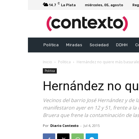
C
14.7
La Plata
miércoles, 05, agosto
Reg
Politica
Miradas
Sociedad
DDHH
C
Inicio
Politica
Hernández no quiere más basurale
Politica
Hernández no qu
Vecinos del barrio José Hernández y de l
manifestaron ayer en 12 y 51, frente a la 
Bruera que frene la contaminación de las
Por
Diario Contexto
-
Jul 4, 2015