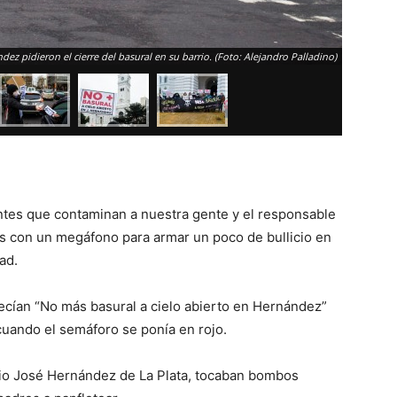
ez pidieron el cierre del basural en su barrio. (Foto: Alejandro Palladino)
ntes que contaminan a nuestra gente y el responsable
as con un megáfono para armar un poco de bullicio en
ad.
decían “No más basural a cielo abierto en Hernández”
 cuando el semáforo se ponía en rojo.
rrio José Hernández de La Plata, tocaban bombos