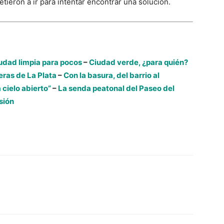
ieron a ir para intentar encontrar una solución.
udad limpia para pocos
–
Ciudad verde, ¿para quién?
eras de La Plata
–
Con la basura, del barrio al
 cielo abierto”
–
La senda peatonal del Paseo del
sión