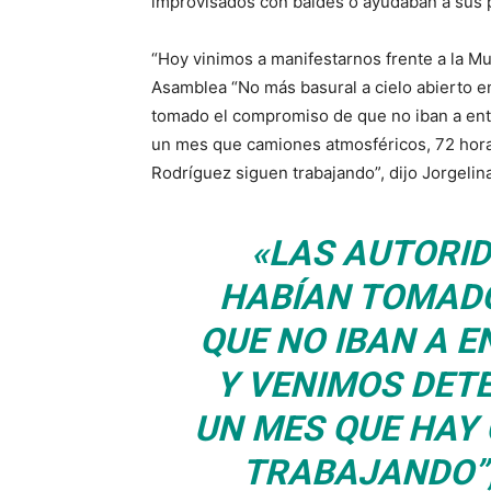
improvisados con baldes o ayudaban a sus p
“Hoy vinimos a manifestarnos frente a la Mun
Asamblea “No más basural a cielo abierto e
tomado el compromiso de que no iban a en
un mes que camiones atmosféricos, 72 hora
Rodríguez siguen trabajando”, dijo Jorgelina
«LAS AUTORI
HABÍAN TOMADO
QUE NO IBAN A 
Y VENIMOS DET
UN MES QUE HAY
TRABAJANDO”