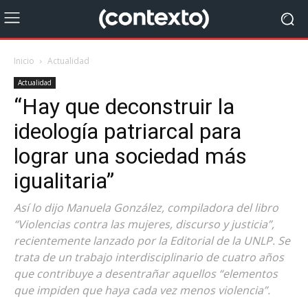
Inicio
Actualidad
Actualidad
“Hay que deconstruir la
ideología patriarcal para
lograr una sociedad más
igualitaria”
Así lo dijo Manuela González, compiladora del libro
“Violencias contra las mujeres, discurso y justicia”,
recientemente lanzado por la Editorial de la UNLP. Se
trata de un trabajo interdisciplinario de cuatro años
que contribuye a desentrañar aquellos “elementos
que impiden que haya cada vez menos violencia”.