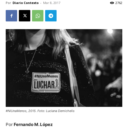
Por
Diario Contexto
-
Mar 8, 2017
2762
#NiUnaMenos, 2015. Foto: Luciana Demichelis
Por
Fernando M. López