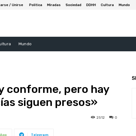
arse / Unirse
Politica
Miradas
Sociedad
DDHH
Cultura
Mundo
ultura
Mundo
S
toy conforme, pero hay
icías siguen presos»
2512
0
App
Telegram