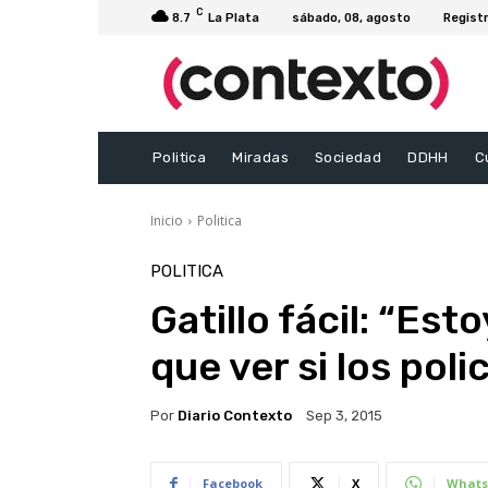
C
8.7
La Plata
sábado, 08, agosto
Registr
Politica
Miradas
Sociedad
DDHH
C
Inicio
Politica
POLITICA
Gatillo fácil: “Es
que ver si los pol
Por
Diario Contexto
Sep 3, 2015
Facebook
X
Whats