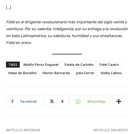
[…]
Fidel es el dirigente revolucionario más importante del siglo veinte y
veintiuno. Por su valentía, inteligencia, por su entrega a la revolución
en toda Latinoamérica, su sabiduría, humildad y sus enseñanzas.
Fidel es único.
TAGS
Adolfo Pérez Esquivel
Estela de Carlotto
Fidel Castro
Hebe de Bonafini
Héctor Bernardo
Julio Ferrer
Stella Calloni
Facebook
X
WhatsApp
ARTÍCULO ANTERIOR
ARTÍCULO SIGUIENTE