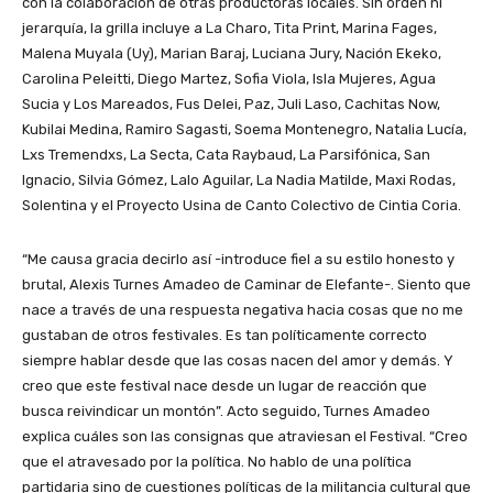
con la colaboración de otras productoras locales. Sin orden ni
jerarquía, la grilla incluye a La Charo, Tita Print, Marina Fages,
Malena Muyala (Uy), Marian Baraj, Luciana Jury, Nación Ekeko,
Carolina Peleitti, Diego Martez, Sofia Viola, Isla Mujeres, Agua
Sucia y Los Mareados, Fus Delei, Paz, Juli Laso, Cachitas Now,
Kubilai Medina, Ramiro Sagasti, Soema Montenegro, Natalia Lucía,
Lxs Tremendxs, La Secta, Cata Raybaud, La Parsifónica, San
Ignacio, Silvia Gómez, Lalo Aguilar, La Nadia Matilde, Maxi Rodas,
Solentina y el Proyecto Usina de Canto Colectivo de Cintia Coria.
“Me causa gracia decirlo así -introduce fiel a su estilo honesto y
brutal, Alexis Turnes Amadeo de Caminar de Elefante-. Siento que
nace a través de una respuesta negativa hacia cosas que no me
gustaban de otros festivales. Es tan políticamente correcto
siempre hablar desde que las cosas nacen del amor y demás. Y
creo que este festival nace desde un lugar de reacción que
busca reivindicar un montón”. Acto seguido, Turnes Amadeo
explica cuáles son las consignas que atraviesan el Festival. “Creo
que el atravesado por la política. No hablo de una política
partidaria sino de cuestiones políticas de la militancia cultural que