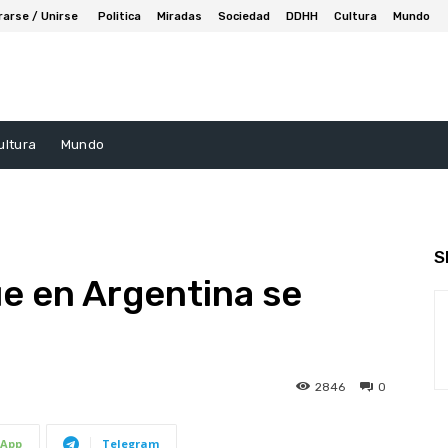
rarse / Unirse
Politica
Miradas
Sociedad
DDHH
Cultura
Mundo
ultura
Mundo
S
e en Argentina se
2846
0
App
Telegram