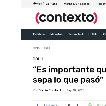
C
11.9
La Plata
viernes, 07, agosto
Regist
Politica
Miradas
Sociedad
DDHH
C
Inicio
DDHH
DDHH
“Es importante qu
sepa lo que pasó”
Por
Diario Contexto
Sep 10, 2015
Facebook
X
Whats