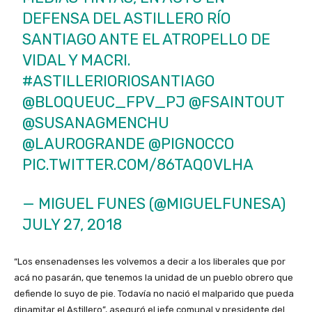
DEFENSA DEL ASTILLERO RÍO
SANTIAGO ANTE EL ATROPELLO DE
VIDAL Y MACRI.
#ASTILLERIORIOSANTIAGO
@BLOQUEUC_FPV_PJ
@FSAINTOUT
@SUSANAGMENCHU
@LAUROGRANDE
@PIGNOCCO
PIC.TWITTER.COM/86TAQ0VLHA
— MIGUEL FUNES (@MIGUELFUNESA)
JULY 27, 2018
“Los ensenadenses les volvemos a decir a los liberales que por
acá no pasarán, que tenemos la unidad de un pueblo obrero que
defiende lo suyo de pie. Todavía no nació el malparido que pueda
dinamitar el Astillero”, aseguró el jefe comunal y presidente del