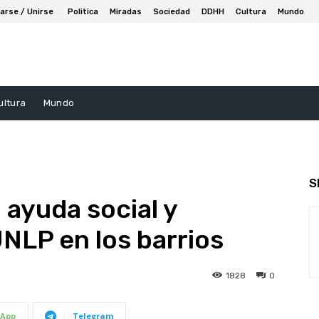
arse / Unirse
Politica
Miradas
Sociedad
DDHH
Cultura
Mundo
ultura
Mundo
S
 ayuda social y
UNLP en los barrios
1828
0
App
Telegram