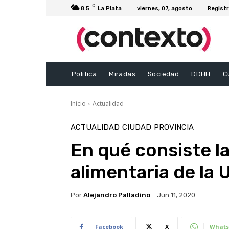
C
8.5
La Plata
viernes, 07, agosto
Registr
Politica
Miradas
Sociedad
DDHH
C
Inicio
Actualidad
ACTUALIDAD
CIUDAD
PROVINCIA
En qué consiste la
alimentaria de la 
Por
Alejandro Palladino
Jun 11, 2020
Facebook
X
Whats