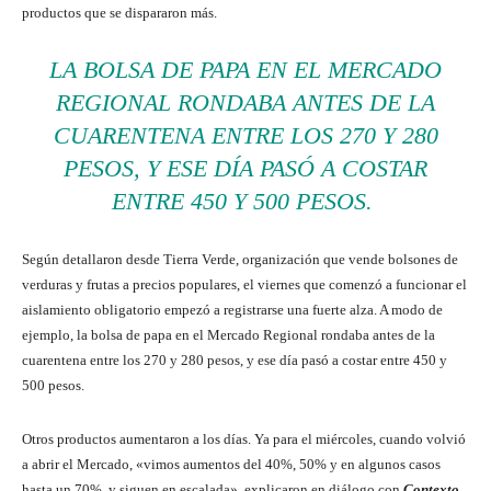
productos que se dispararon más.
LA BOLSA DE PAPA EN EL MERCADO
REGIONAL RONDABA ANTES DE LA
CUARENTENA ENTRE LOS 270 Y 280
PESOS, Y ESE DÍA PASÓ A COSTAR
ENTRE 450 Y 500 PESOS.
Según detallaron desde Tierra Verde, organización que vende bolsones de
verduras y frutas a precios populares, el viernes que comenzó a funcionar el
aislamiento obligatorio empez
ó a registrarse una fuerte alza. A modo de
ejemplo, la bolsa de papa en el Mercado Regional rondaba antes de la
cuarentena entre los 270 y 280 pesos, y ese día pasó a costar entre 450 y
500 pesos.
Otros productos aumentaron a los días. Ya para el miércoles, cuando volvió
a abrir el Mercado, «vimos aumentos del 40%, 50% y en algunos casos
hasta un 70%, y siguen en escalada», explicaron en diálogo con
Contexto