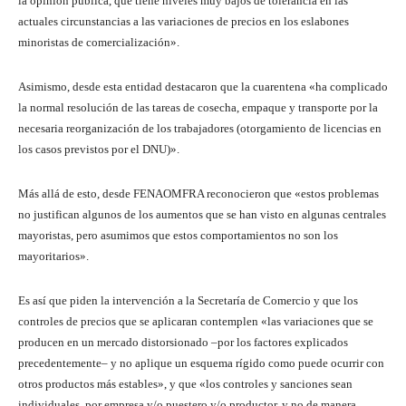
la opinión pública, que tiene niveles muy bajos de tolerancia en las
actuales circunstancias a las variaciones de precios en los eslabones
minoristas de comercialización».
Asimismo, desde esta entidad destacaron que la cuarentena «ha complicado
la normal resolución de las tareas de cosecha, empaque y transporte por la
necesaria reorganización de los trabajadores (otorgamiento de licencias en
los casos previstos por el DNU)».
Más allá de esto, desde FENAOMFRA reconocieron que «estos problemas
no justifican algunos de los aumentos que se han visto en algunas centrales
mayoristas, pero asumimos que estos comportamientos no son los
mayoritarios».
Es así que piden la intervención a la Secretaría de Comercio y que los
controles de precios que se aplicaran contemplen «las variaciones que se
producen en un mercado distorsionado –por los factores explicados
precedentemente– y no aplique un esquema rígido como puede ocurrir con
otros productos más estables», y que «
los controles y sanciones sean
individuales, por empresa y/o puestero y/o productor, y no de manera