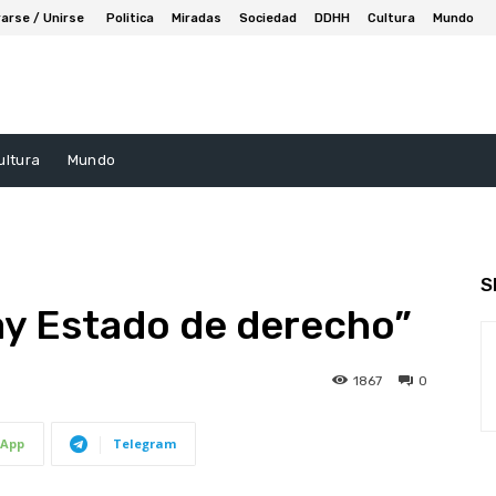
arse / Unirse
Politica
Miradas
Sociedad
DDHH
Cultura
Mundo
ultura
Mundo
S
ay Estado de derecho”
1867
0
App
Telegram