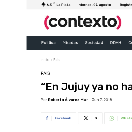
C
6.3
La Plata
viernes, 07, agosto
Registr
Politica
Miradas
Sociedad
DDHH
C
Inicio
País
PAÍS
“En Jujuy ya no h
Por
Roberto Álvarez Mur
Jun 7, 2018
Facebook
X
Whats