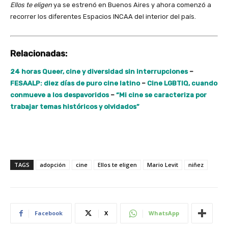
Ellos te eligen
ya se estrenó en Buenos Aires y ahora comenzó a
recorrer los diferentes Espacios INCAA del interior del país.
Relacionadas:
24 horas Queer, cine y diversidad sin interrupciones
–
FESAALP: diez días de puro cine latino
–
Cine LGBTIQ, cuando
conmueve a los despavoridos
–
“Mi cine se caracteriza por
trabajar temas históricos y olvidados”
TAGS
adopción
cine
Ellos te eligen
Mario Levit
niñez
Facebook
X
WhatsApp